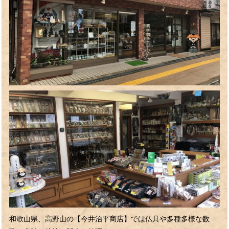
和歌山県、高野山の【今井治平商店】では仏具や多種多様な数