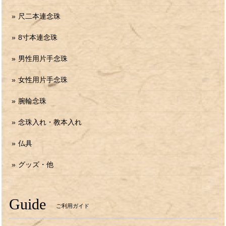
尺二本連念珠
8寸本連念珠
男性用片手念珠
女性用片手念珠
腕輪念珠
念珠入れ・教本入れ
仏具
グッズ・他
Guide
ご利用ガイド