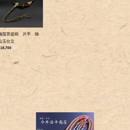
緬茄菩提樹 片手 独
山玉仕立
¥18,700