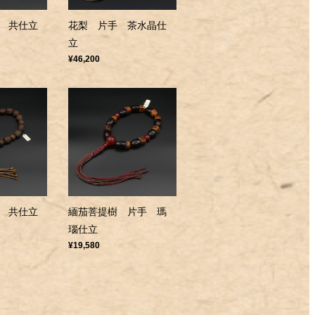
 共仕立
花梨 片手 茶水晶仕
立
¥46,200
 共仕立
緬茄菩提樹 片手 瑪
瑙仕立
¥19,580