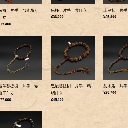
柘植 片手 骸骨彫り
黒柿 片手 共仕立
上黒柿 片手
¥36,000
¥85,800
仕立
¥15,400
蓮華菩提樹 片手 独
黒龍菩提樹 片手 瑪
梨木彫 片手
¥29,700
山玉仕立
瑙仕立
¥77,000
¥45,100