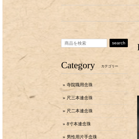
search
Category
カテゴリー
寺院職用念珠
尺三本連念珠
尺二本連念珠
8寸本連念珠
男性用片手念珠