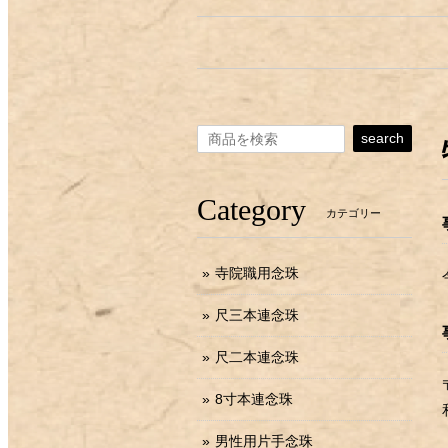
search
Category
カテゴリー
寺院職用念珠
尺三本連念珠
尺二本連念珠
8寸本連念珠
男性用片手念珠