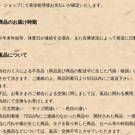
・ ショップにて発送処理後お支払いが確定いたします。
商品のお届け時期
※年末年始等、休業日が連続する場合、また在庫状況によって発送に日
返品について
当社のミスによる不良品（商品及び商品の配送中に生じた汚損・破損）
させて頂きます。ご連絡の上、商品到着日より5日以内にご返送下さい
ます。
下記、お客さまのご都合による交換に関しましては、返品に関わる費用
負担にて交換をお受けします。
・注文間違い ・サイズ間違い ・色目の違い
商品到着後、7日以内にご連絡のなかった商品や、開封された商品、一
品に汚れや傷が生じた商品、タグを取り外した商品、セール等の特別商
いる商品などについては、返品・交換不可とさせていただきます。