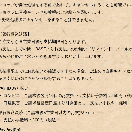
ショップが発送処理をする前であれば、キャンセルすることも可能です
ショップに直接キャンセル希望のご連絡をお願いします。
※発送処理後にキャンセルをすることはできません。
【銀行振込決済】
ご注文から５営業日後が支払期限日となります。
お支払いまでの間、BASEよりお支払いのお願い（リマインド）メール
あらかじめご了承いただきますようお願い申し上げます。
支払期限までにお支払いが確認できません場合、ご注文は自動キャンセ
※お支払い後にキャンセルをすることはできません。
PAY ID あと払い:
・ コンビニ：ご請求後翌月10日のお支払い：支払い手数料：350円（税
・ 口座振替：ご請求後指定口座より引き落とし：支払い手数料：無料
銀行振込決済（ご請求後5営業日以内のお支払い）：
・ 支払い手数料：360円（税込）
PayPay決済: