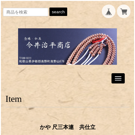
search
Toggle
navigati
Item
かや 尺三本連 共仕立