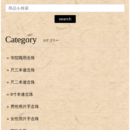
search
Category
カテゴリー
寺院職用念珠
尺三本連念珠
尺二本連念珠
8寸本連念珠
男性用片手念珠
女性用片手念珠