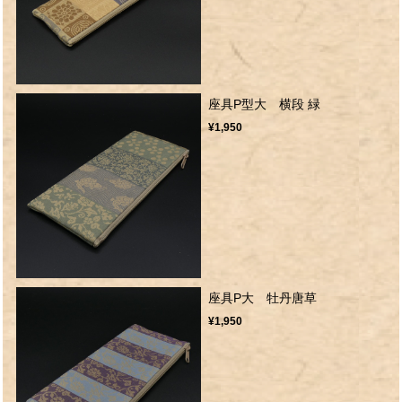
座具P型大 横段 緑
¥1,950
座具P大 牡丹唐草
¥1,950