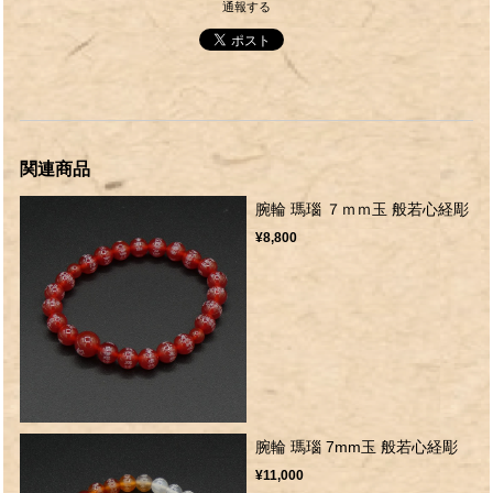
通報する
関連商品
腕輪 瑪瑙 ７ｍｍ玉 般若心経彫
¥8,800
腕輪 瑪瑙 7mm玉 般若心経彫
¥11,000