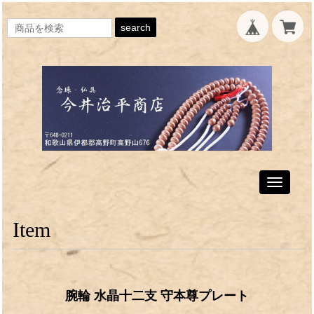
search
Toggle
navigati
Item
腕輪 水晶十二支 守本尊プレート