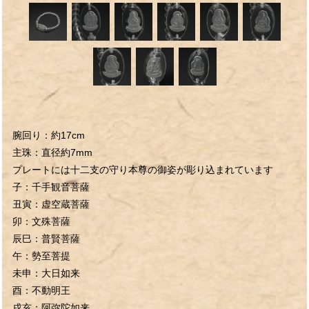
腕回り：約17cm
主珠：直径約7mm
プレートには十二支の守り本尊の御姿が彫り込まれています
子：千手観音菩薩
丑寅：虚空蔵菩薩
卯：文殊菩薩
辰巳：普賢菩薩
午：勢至菩提
未申：大日如来
酉：不動明王
戌亥：阿弥陀如来