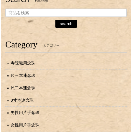
search
Category
カテゴリー
寺院職用念珠
尺三本連念珠
尺二本連念珠
8寸本連念珠
男性用片手念珠
女性用片手念珠