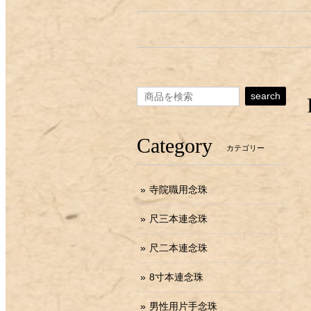
search
Category
カテゴリー
寺院職用念珠
尺三本連念珠
尺二本連念珠
8寸本連念珠
男性用片手念珠