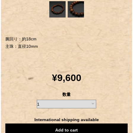
腕回り：約18cm
主珠：直径10mm
¥9,600
数量
International shipping available
Add to cart