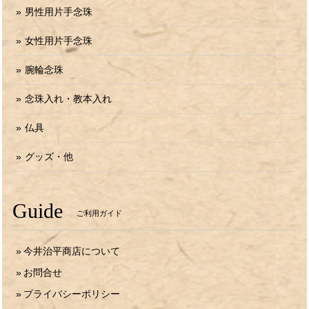
男性用片手念珠
女性用片手念珠
腕輪念珠
念珠入れ・教本入れ
仏具
グッズ・他
Guide
ご利用ガイド
今井治平商店について
お問合せ
プライバシーポリシー