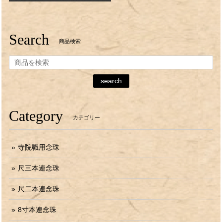
Search
商品検索
search
Category
カテゴリー
寺院職用念珠
尺三本連念珠
尺二本連念珠
8寸本連念珠