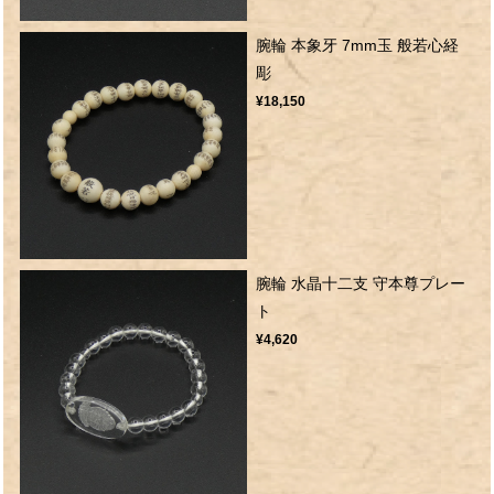
腕輪 本象牙 7mm玉 般若心経
彫
¥18,150
腕輪 水晶十二支 守本尊プレー
ト
¥4,620