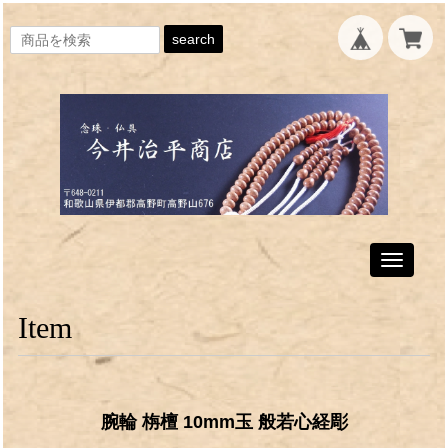
search
Toggle
navigati
Item
腕輪 栴檀 10mm玉 般若心経彫