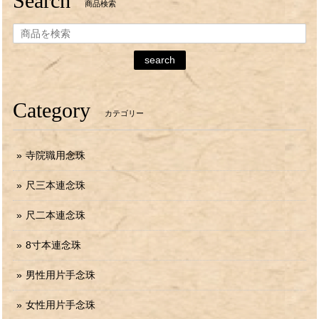
Search
商品検索
search
Category
カテゴリー
寺院職用念珠
尺三本連念珠
尺二本連念珠
8寸本連念珠
男性用片手念珠
女性用片手念珠