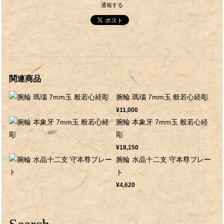
通報する
関連商品
腕輪 瑪瑙 7mm玉 般若心経彫
¥11,000
腕輪 本象牙 7mm玉 般若心経
彫
¥18,150
腕輪 水晶十二支 守本尊プレー
ト
¥4,620