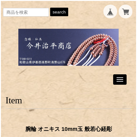
search
Toggle
navigati
Item
腕輪 オニキス 10mm玉 般若心経彫