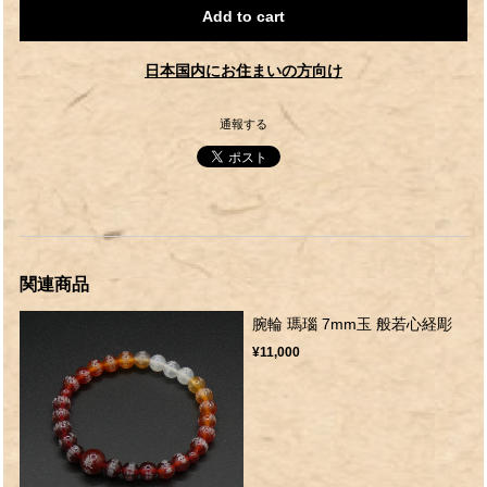
Add to cart
日本国内にお住まいの方向け
通報する
関連商品
腕輪 瑪瑙 7mm玉 般若心経彫
¥11,000