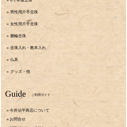
8寸本連念珠
男性用片手念珠
女性用片手念珠
腕輪念珠
念珠入れ・教本入れ
仏具
グッズ・他
Guide
ご利用ガイド
今井治平商店について
お問合せ