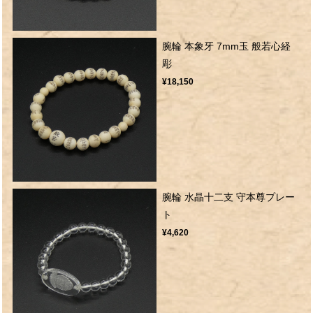
腕輪 本象牙 7mm玉 般若心経
彫
¥18,150
腕輪 水晶十二支 守本尊プレー
ト
¥4,620