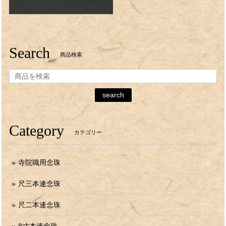
Search
商品検索
search
Category
カテゴリー
寺院職用念珠
尺三本連念珠
尺二本連念珠