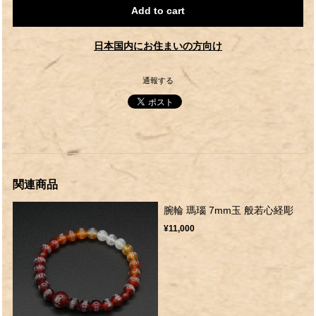
Add to cart
日本国内にお住まいの方向け
通報する
関連商品
腕輪 瑪瑙 7mm玉 般若心経彫
¥11,000