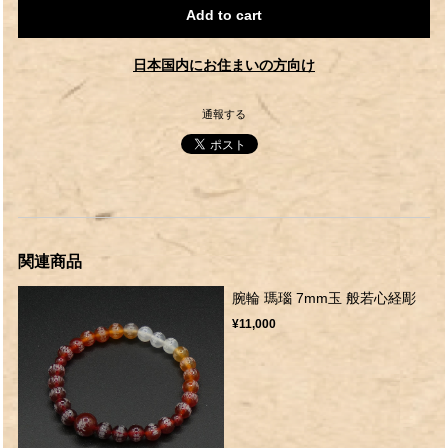
Add to cart
日本国内にお住まいの方向け
通報する
関連商品
腕輪 瑪瑙 7mm玉 般若心経彫
¥11,000