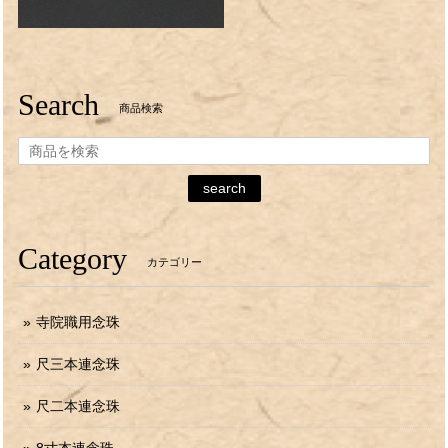
Search
商品検索
search
Category
カテゴリー
寺院職用念珠
尺三本連念珠
尺二本連念珠