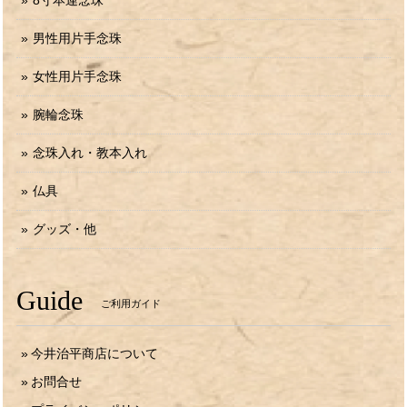
8寸本連念珠
男性用片手念珠
女性用片手念珠
腕輪念珠
念珠入れ・教本入れ
仏具
グッズ・他
Guide
ご利用ガイド
今井治平商店について
お問合せ