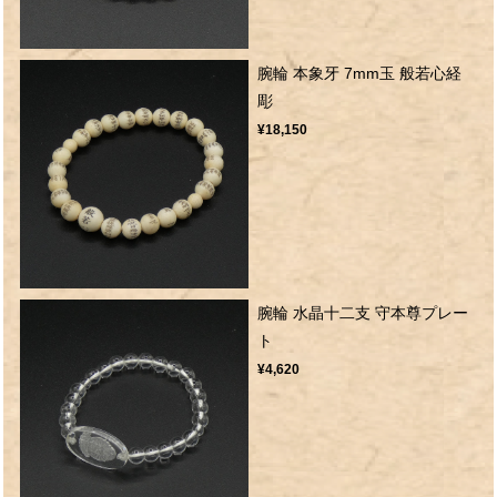
腕輪 本象牙 7mm玉 般若心経
彫
¥18,150
腕輪 水晶十二支 守本尊プレー
ト
¥4,620