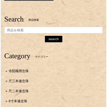
Search
商品検索
search
Category
カテゴリー
寺院職用念珠
尺三本連念珠
尺二本連念珠
8寸本連念珠