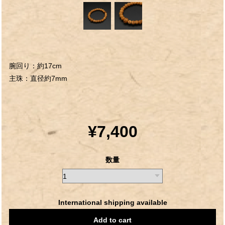
腕回り：約17cm
主珠：直径約7mm
¥7,400
数量
International shipping available
Add to cart