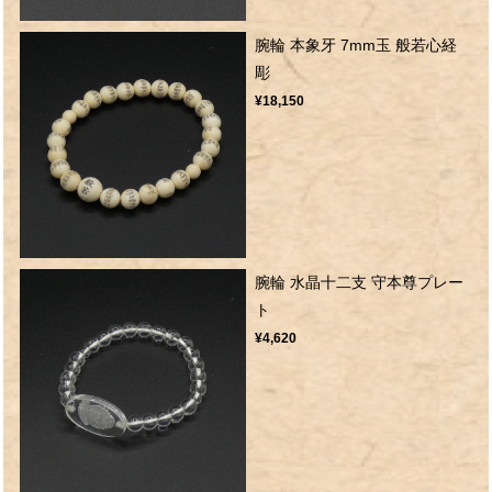
腕輪 本象牙 7mm玉 般若心経
彫
¥18,150
腕輪 水晶十二支 守本尊プレー
ト
¥4,620