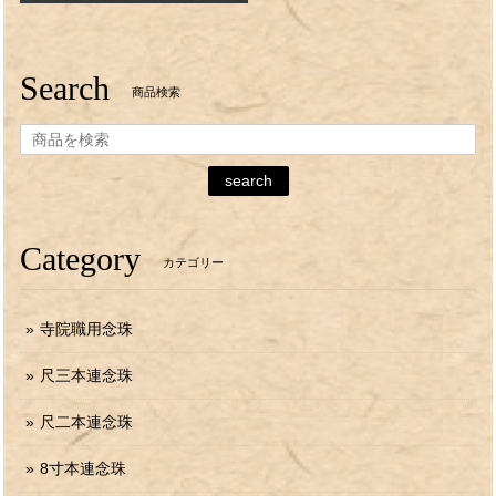
Search
商品検索
search
Category
カテゴリー
寺院職用念珠
尺三本連念珠
尺二本連念珠
8寸本連念珠