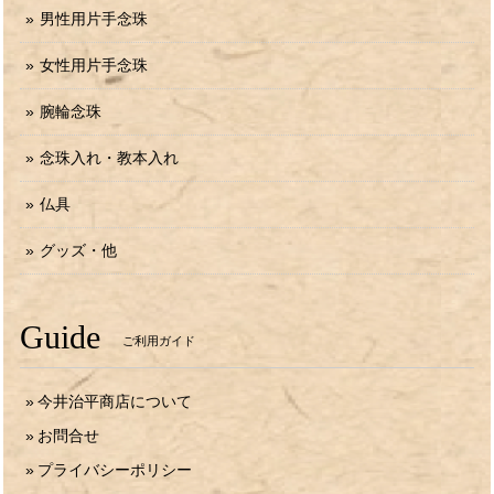
男性用片手念珠
女性用片手念珠
腕輪念珠
念珠入れ・教本入れ
仏具
グッズ・他
Guide
ご利用ガイド
今井治平商店について
お問合せ
プライバシーポリシー